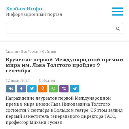
Перейти
КузбассИнфо
к
Информационный портал
контенту
Поиск:
Главная
»
Вся Россия
»
События
Вручение первой Международной премии
мира им. Льва Толстого пройдет 9
сентября
12 июля, 2024
События
Награждение лауреатов первой Международной
премии мира имени Льва Николаевича Толстого
состоится 9 сентября в Большом театре. Об этом заявил
первый заместитель генерального директора ТАСС,
профессор Михаил Гусман.