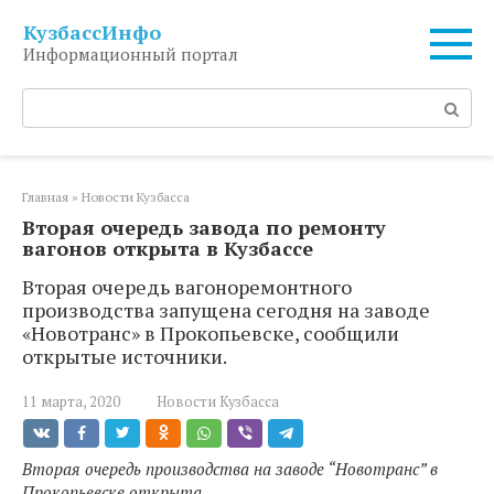
Перейти
КузбассИнфо
к
Информационный портал
контенту
Поиск:
Главная
»
Новости Кузбасса
Вторая очередь завода по ремонту
вагонов открыта в Кузбассе
Вторая очередь вагоноремонтного
производства запущена сегодня на заводе
«Новотранс» в Прокопьевске, сообщили
открытые источники.
11 марта, 2020
Новости Кузбасса
Вторая очередь производства на заводе “Новотранс” в
Прокопьевске открыта.