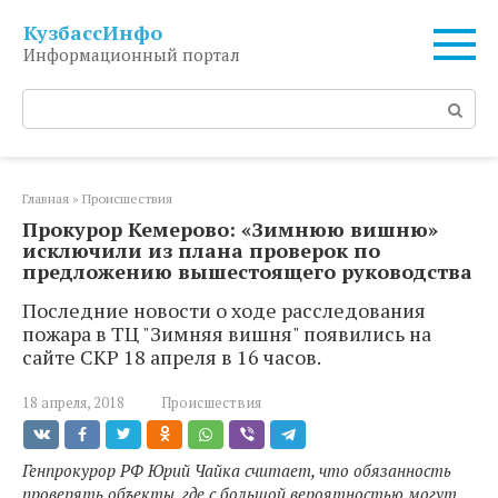
Перейти
КузбассИнфо
к
Информационный портал
контенту
Поиск:
Главная
»
Происшествия
Прокурор Кемерово: «Зимнюю вишню»
исключили из плана проверок по
предложению вышестоящего руководства
Последние новости о ходе расследования
пожара в ТЦ "Зимняя вишня" появились на
сайте СКР 18 апреля в 16 часов.
18 апреля, 2018
Происшествия
Генпрокурор РФ Юрий Чайка считает, что обязанность
проверять объекты, где с большой вероятностью могут