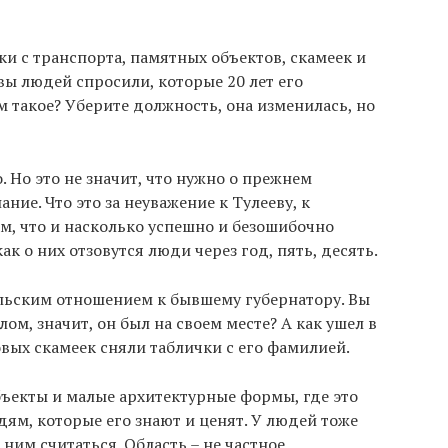
ки с транспорта, памятных объектов, скамеек и
 вы людей спросили, которые 20 лет его
м такое? Уберите должность, она изменилась, но
. Но это не значит, что нужно о прежнем
ние. Что это за неуважение к Тулееву, к
м, что и насколько успешно и безошибочно
к о них отзовутся люди через год, пять, десять.
ельским отношением к бывшему губернатору. Вы
лом, значит, он был на своем месте? А как ушел в
овых скамеек сняли таблички с его фамилией.
объекты и малые архитектурные формы, где это
юдям, которые его знают и ценят. У людей тоже
 ним считаться. Область – не частное