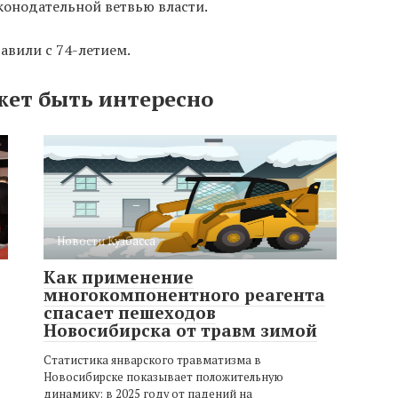
конодательной ветвью власти.
авили с 74-летием.
жет быть интересно
Новости Кузбасса
Как применение
многокомпонентного реагента
спасает пешеходов
Новосибирска от травм зимой
Статистика январского травматизма в
Новосибирске показывает положительную
динамику: в 2025 году от падений на