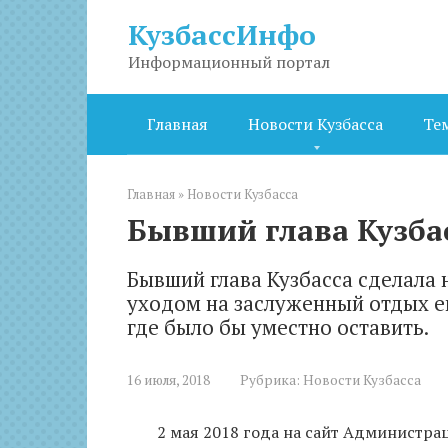
Перейти
КузбассИнфо
к
контенту
Информационный портал
Главная
Новости Кузбасса
Те
Главная
»
Новости Кузбасса
Бывший глава Кузбас
Бывший глава Кузбасса сделала 
уходом на заслуженный отдых ег
где было бы уместно оставить.
16 июля, 2018
Рубрика:
Новости Кузбасса
2 мая 2018 года на сайт Администра