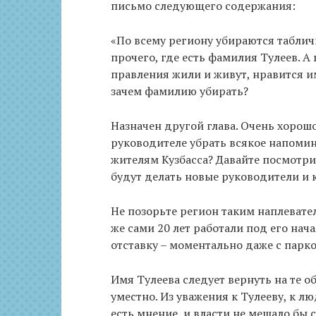
письмо следующего содержания:
«По всему региону убираются таблич
прочего, где есть фамилия Тулеев. А
правления жили и живут, нравится и
зачем фамилию убирать?
Назначен другой глава. Очень хорошо
руководителе убрать всякое напомина
жителям Кузбасса? Давайте посмотри
будут делать новые руководители и ка
Не позорьте регион таким наплеват
же сами 20 лет работали под его нача
отставку – моментально даже с парк
Имя Тулеева следует вернуть на те 
уместно. Из уважения к Тулееву, к л
есть мнение, и власти не мешало бы с