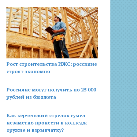
Рост строительства ИЖС: россияне
строят экономно
Россияне могут получить по 25 000
рублей из бюджета
Как керченский стрелок сумел
незаметно пронести в колледж
оружие и взрывчатку?