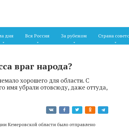
ма дня
Вся Россия
За рубежом
Страна совет
са враг народа?
немало хорошего для области. С
о имя убрали отовсюду, даже оттуда,
ции Кемеровской области было отправлено