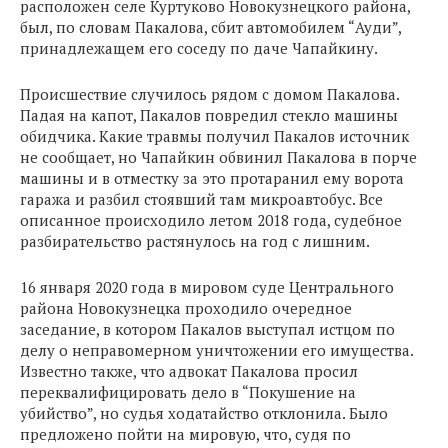
расположен селе Куртуково Новокузнецкого района,
был, по словам Пакалова, сбит автомобилем “Ауди”,
принадлежащем его соседу по даче Чапайкину.
Происшествие случилось рядом с домом Пакалова.
Падая на капот, Пакалов повредил стекло машины
обидчика. Какие травмы получил Пакалов источник
не сообщает, но Чапайкин обвинил Пакалова в порче
машины и в отместку за это протаранил ему ворота
гаража и разбил стоявший там микроавтобус. Все
описанное происходило летом 2018 года, судебное
разбирательство растянулось на год с лишним.
16 января 2020 года в мировом суде Центрального
района Новокузнецка проходило очередное
заседание, в котором Пакалов выступал истцом по
делу о неправомерном уничтожении его имущества.
Известно также, что адвокат Пакалова просил
переквалифицировать дело в “Покушение на
убийство”, но судья ходатайство отклонила. Было
предложено пойти на мировую, что, судя по