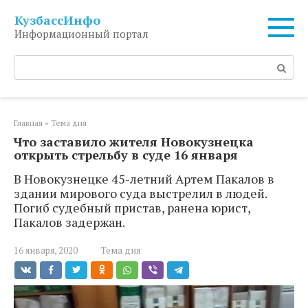
Перейти
КузбассИнфо
к
Информационный портал
контенту
Поиск:
Главная
»
Тема дня
Что заставило жителя Новокузнецка
открыть стрельбу в суде 16 января
В Новокузнецке 45-летний Артем Пакалов в
здании мирового суда выстрелил в людей.
Погиб судебный пристав, ранена юрист,
Пакалов задержан.
16 января, 2020
Тема дня