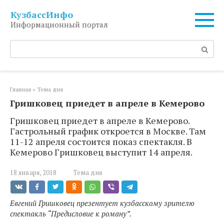
Перейти
КузбассИнфо
к
Информационный портал
контенту
Поиск:
Главная
»
Тема дня
Гришковец приедет в апреле в Кемерово
Гришковец приедет в апреле в Кемерово.
Гастрольный график откроется в Москве. Там
11-12 апреля состоится показ спектакля. В
Кемерово Гришковец выступит 14 апреля.
18 января, 2018
Тема дня
Евгений Гришковец презентует кузбасскому зрителю
спектакль “Предисловие к роману”.