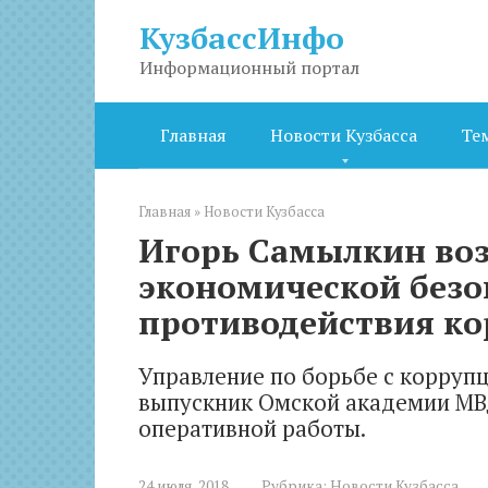
Перейти
КузбассИнфо
к
контенту
Информационный портал
Главная
Новости Кузбасса
Те
Главная
»
Новости Кузбасса
Игорь Самылкин воз
экономической безо
противодействия ко
Управление по борьбе с корруп
выпускник Омской академии МВД
оперативной работы.
24 июля, 2018
Рубрика:
Новости Кузбасса