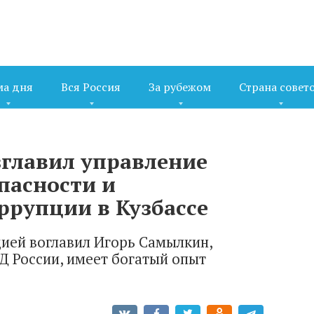
ма дня
Вся Россия
За рубежом
Страна совет
главил управление
пасности и
ррупции в Кузбассе
цией воглавил Игорь Самылкин,
 России, имеет богатый опыт