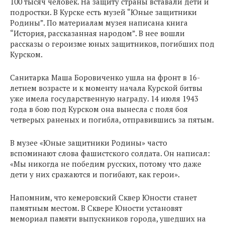
100 тысяч человек. На защиту страны вставали дети и
подростки. В Курске есть музей “Юные защитники
Родины”. По материалам музея написана книга
“История, рассказанная народом”. В нее вошли
рассказы о героизме юных защитников, погибших под
Курском.
Санитарка Маша Боровиченко ушла на фронт в 16-
летнем возрасте и к моменту начала Курской битвы
уже имела государственную награду. 14 июля 1943
года в бою под Курском она вынесла с поля боя
четверых раненых и погибла, отправившись за пятым.
В музее «Юные защитники Родины» часто
вспоминают слова фашистского солдата. Он написал:
«Мы никогда не победим русских, потому что даже
дети у них сражаются и погибают, как герои».
Напомним, что кемеровский Сквер Юности станет
памятным местом. В Сквере Юности установят
мемориал памяти выпускников города, ушедших на