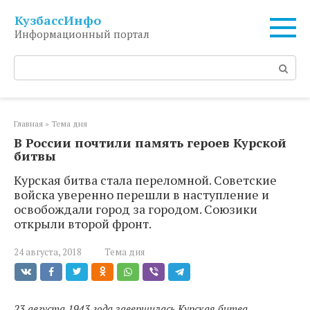
Перейти
КузбассИнфо
к
Информационный портал
контенту
Поиск:
Главная
»
Тема дня
В России почтили память героев Курской
битвы
Курская битва стала переломной. Советские
войска уверенно перешли в наступление и
освобождали город за городом. Союзики
открыли второй фронт.
24 августа, 2018
Тема дня
23 августа 1943 года завершилась Курская битва.