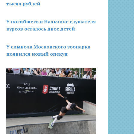
тысяч рублей
У погибшего в Нальчике слушателя
курсов осталось двое детей
У символа Московского зоопарка
появился новый опекун