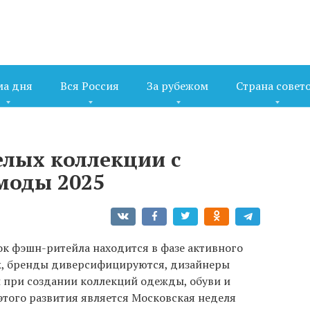
ма дня
Вся Россия
За рубежом
Страна совет
елых коллекции с
моды 2025
ок фэшн-ритейла находится в фазе активного
ж, бренды диверсифицируются, дизайнеры
 при создании коллекций одежды, обуви и
этого развития является Московская неделя