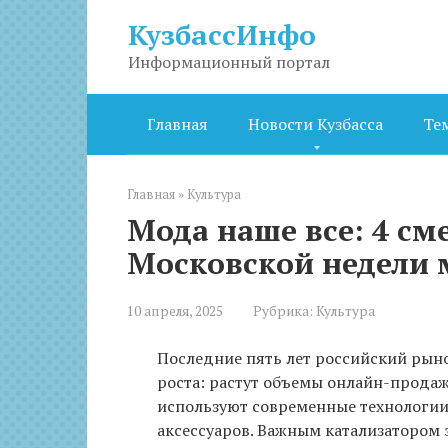
Перейти
КузбассИнфо
к
контенту
Информационный портал
Главная
Новости Кузбасса
Те
Главная
»
Культура
Мода наше все: 4 см
Московской недели 
10 апреля, 2025
Рубрика:
Культура
Последние пять лет российский рын
роста: растут объемы онлайн-прода
используют современные технологии
аксессуаров. Важным катализатором 