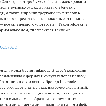
«Сепия», в которой умело были замаскированы
я в рукавах-буфах, в платьях и блузах с
ди, а также широких треугольных вырезах в
ных цветов представлены спокойные оттенки: и
— все они немного «потертые». Такой эффект и
арым альбомом, где хранятся такие же
-TDGdQy0wQ
едели моды бренд Imkmode. В своей коллекции
азмышляла о формах и силуэтах через призму
 Традиционно коллекция бренда Imkmode
ру этот цвет видится как наиболее элегантный,
ый цвет, не искажающий и не отвлекающий от
стали оммажем на образы из современных
 острыми элементами напоминали наряды фей,