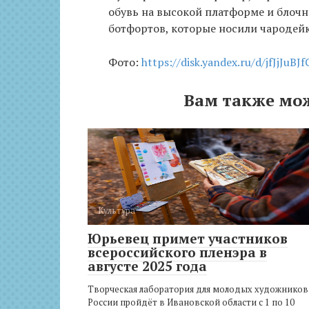
обувь на высокой платформе и блочно
ботфортов, которые носили чародейк
Фото:
https://disk.yandex.ru/d/jfJjJuBJ
Вам также мо
Культура
Юрьевец примет участников
всероссийского пленэра в
августе 2025 года
Творческая лаборатория для молодых художников
России пройдёт в Ивановской области с 1 по 10