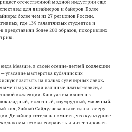
ридаёт отечественной модной индустрии еще
спективы для дизайнеров и байеров. Более
айнеры более чем из 27 регионов России.
тивных, где 139 талантливых студентов и
ов представили более 200 образов, покоривших
стрию.
енда Measure, в своей осенне-летней коллекции
— угасание мастерства кубачинских
рискуют застыть на полках сувенирных лавок.
наменты украсили изящные платья-макси, а
сновой коллекции. Капсула выполнена в
шоколадный, молочный, изумрудный, масляный.
й код, Зайнаб Сайдулаева включила и в меру
и. Дизайнер хотела напомнить, что культурное
сколько мы готовы сохранять и интегрировать