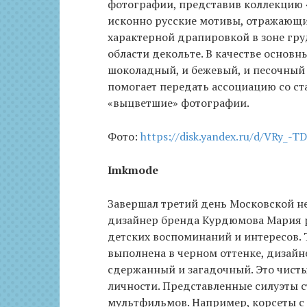
фотографии, представив коллекцию 
исконно русские мотивы, отражающиес
характерной драпировкой в зоне гру
области декольте. В качестве основ
шоколадный, и бежевый, и песочный 
помогает передать ассоциацию со ст
«выцветшие» фотографии.
Фото:
https://disk.yandex.ru/d/VRy_
Imkmode
Завершал третий день Московской н
дизайнер бренда Курдюмова Мария р
детских воспоминаний и интересов.
выполнена в черном оттенке, дизайне
сдержанный и загадочный. Это чист
личности. Представленные силуэты 
мультфильмов. Например, корсеты с