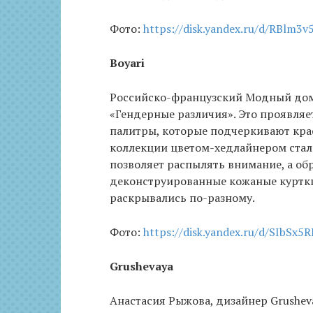
Фото:
https://disk.yandex.ru/d/RBlm
Boyari
Российско-французский Модный дом 
«Гендерные различия». Это проявляе
палитры, которые подчеркивают крас
коллекции цветом-хедлайнером стал 
позволяет распылять внимание, а об
деконструированные кожаные куртки
раскрывались по-разному.
Фото:
https://disk.yandex.ru/d/SIbSx5
Grushevaya
Анастасия Рыжова, дизайнер Grusheva