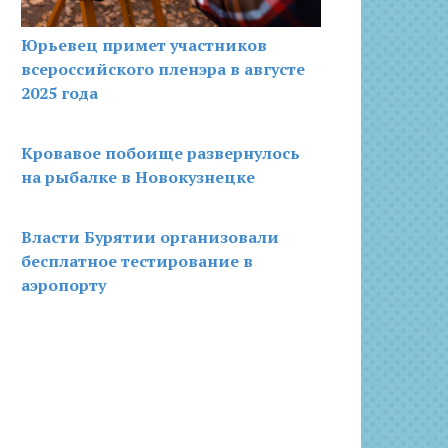
Юрьевец примет участников
всероссийского пленэра в августе
2025 года
Кровавое побоище развернулось
на рыбалке в Новокузнецке
Власти Бурятии организовали
бесплатное тестирование в
аэропорту