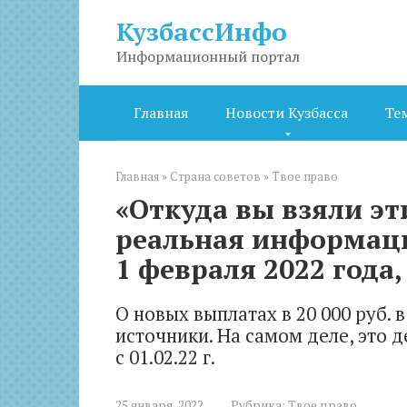
Перейти
КузбассИнфо
к
контенту
Информационный портал
Главная
Новости Кузбасса
Те
Главная
»
Страна советов
»
Твое право
«Откуда вы взяли эти
реальная информаци
1 февраля 2022 года,
О новых выплатах в 20 000 руб.
источники. На самом деле, это д
с 01.02.22 г.
25 января, 2022
Рубрика:
Твое право