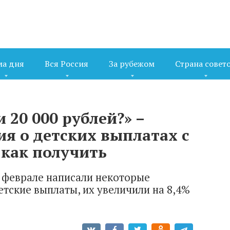
ма дня
Вся Россия
За рубежом
Страна совет
 20 000 рублей?» –
я о детских выплатах с
 как получить
 в феврале написали некоторые
етские выплаты, их увеличили на 8,4%