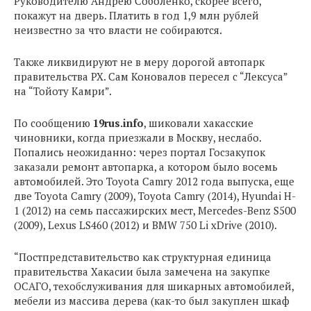
Руководителю Андрею Соболенко, скорее всего,
покажут на дверь. Платить в год 1,9 млн рублей
неизвестно за что власти не собираются.
Также ликвидируют не в меру дорогой автопарк
правительства РХ. Сам Коновалов пересел с “Лексуса”
на “Тойоту Камри”.
По сообщению
19rus.info
, шиковали хакасские
чиновники, когда приезжали в Москву, неслабо.
Попались неожиданно: через портал Госзакупок
заказали ремонт автопарка, а котором было восемь
автомобилей. Это Toyota Camry 2012 года выпуска, еще
две Toyota Camry (2009), Toyota Camry (2014), Hyundai H-
1 (2012) на семь пассажирских мест, Mercedes-Benz S500
(2009), Lexus LS460 (2012) и BMW 750 Li xDrive (2010).
“Постпредставительство как структурная единица
правительства Хакасии была замечена на закупке
ОСАГО, техобслуживания для шикарных автомобилей,
мебели из массива дерева (как-то был закуплен шкаф