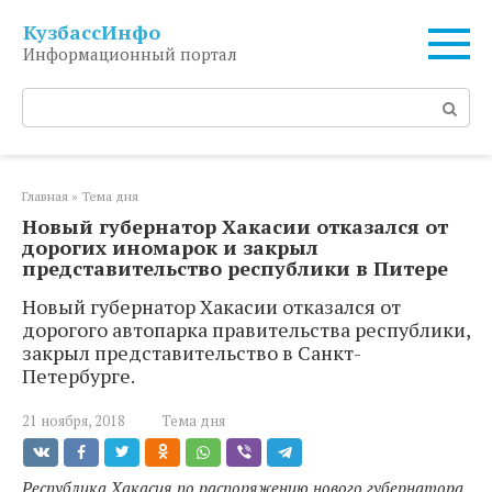
Перейти
КузбассИнфо
к
Информационный портал
контенту
Поиск:
Главная
»
Тема дня
Новый губернатор Хакасии отказался от
дорогих иномарок и закрыл
представительство республики в Питере
Новый губернатор Хакасии отказался от
дорогого автопарка правительства республики,
закрыл представительство в Санкт-
Петербурге.
21 ноября, 2018
Тема дня
Республика Хакасия по распоряжению нового губернатора