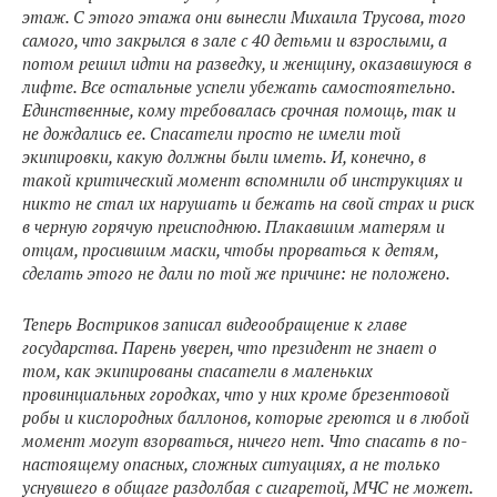
этаж. С этого этажа они вынесли Михаила Трусова, того
самого, что закрылся в зале с 40 детьми и взрослыми, а
потом решил идти на разведку, и женщину, оказавшуюся в
лифте. Все остальные успели убежать самостоятельно.
Единственные, кому требовалась срочная помощь, так и
не дождались ее. Спасатели просто не имели той
экипировки, какую должны были иметь. И, конечно, в
такой критический момент вспомнили об инструкциях и
никто не стал их нарушать и бежать на свой страх и риск
в черную горячую преисподнюю. Плакавшим матерям и
отцам, просившим маски, чтобы прорваться к детям,
сделать этого не дали по той же причине: не положено.
Теперь Востриков записал видеообращение к главе
государства. Парень уверен, что президент не знает о
том, как экипированы спасатели в маленьких
провинциальных городках, что у них кроме брезентовой
робы и кислородных баллонов, которые греются и в любой
момент могут взорваться, ничего нет. Что спасать в по-
настоящему опасных, сложных ситуациях, а не только
уснувшего в общаге раздолбая с сигаретой, МЧС не может.