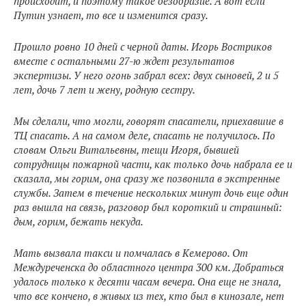
происходит, и поэтому такое безобразие. А вот если
Путин узнает, то все и изменится сразу.
Прошло ровно 10 дней с черной даты. Игорь Востриков
вместе с остальными 27-ю ждет результатов
экспертизы. У него огонь забрал всех: двух сыновей, 2 и 5
лет, дочь 7 лет и жену, родную сестру.
Мы сделали, что могли, говорят спасатели, приехавшие в
ТЦ спасать. А на самом деле, спасать не получилось. По
словам Ольги Витальевны, тещи Игоря, бывшей
сотрудницы пожарной части, как только дочь набрала ее и
сказала, мы горим, она сразу же позвонила в экстренные
службы. Затем в течение нескольких минут дочь еще один
раз вышла на связь, разговор был короткий и страшный:
дым, горим, бежать некуда.
Мать вызвала такси и помчалась в Кемерово. От
Междуреченска до областного центра 300 км. Добраться
удалось только к десяти часам вечера. Она еще не знала,
что все кончено, в живых из тех, кто был в кинозале, нет