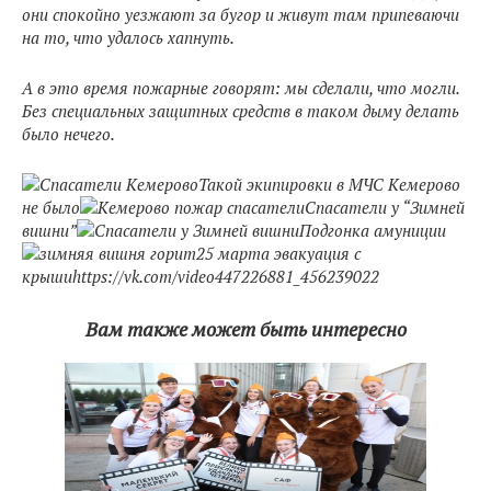
они спокойно уезжают за бугор и живут там припеваючи
на то, что удалось хапнуть.
А в это время пожарные говорят: мы сделали, что могли.
Без специальных защитных средств в таком дыму делать
было нечего.
Такой экипировки в МЧС Кемерово
не было
Спасатели у “Зимней
вишни”
Подгонка амуниции
25 марта эвакуация с
крышиhttps://vk.com/video447226881_456239022
Вам также может быть интересно