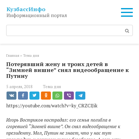
Перейти
КузбассИнфо
к
Информационный портал
контенту
Поиск:
Главная
»
Тема дня
Потерявший жену и троих детей в
“Зимней вишне” снял видеообращение к
Путину
5 апреля, 2018
Тема дня
https://youtube.com/watch?v=ky_CRZCIJik
Игорь Востриков пострадал: его семья погибла в
сгоревшей “Зимней вишне”. Он снял видеообращение к
президенту. Мол, Путин не знает, что у нас тут