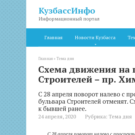
Перейти
КузбассИнфо
к
контенту
Информационный портал
Главная
Новости Кузбасса
Те
Главная
»
Тема дня
Схема движения на п
Строителей – пр. Х
С 28 апреля поворот налево с п
бульвара Строителей отменят. 
к бывшей ранее.
24 апреля, 2020
Рубрика:
Тема дня
С 28 апреля поворот налево с проспек