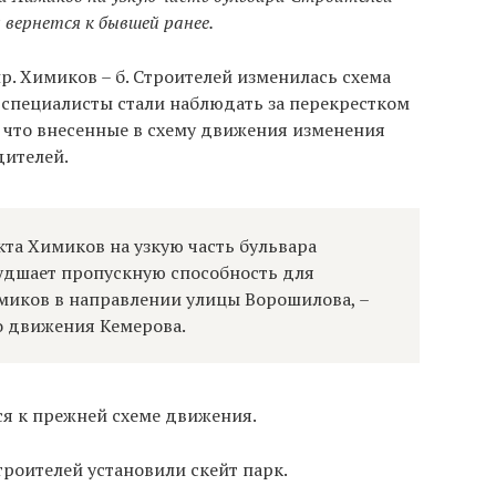
вернется к бывшей ранее.
пр. Химиков – б. Строителей изменилась схема
 специалисты стали наблюдать за перекрестком
 что внесенные в схему движения изменения
дителей.
кта Химиков на узкую часть бульвара
ухудшает пропускную способность для
миков в направлении улицы Ворошилова, –
о движения Кемерова.
ся к прежней схеме движения.
троителей установили скейт парк.