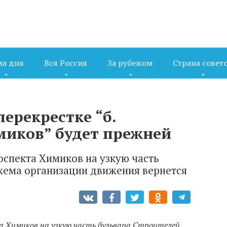
ма дня
Вся Россия
За рубежом
Страна совет
ерекрестке “б.
имиков” будет прежней
роспекта Химиков на узкую часть
Схема организации движения вернется
та Химиков на узкую часть бульвара Строителей