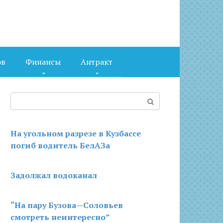
ов
Финансы
Антракт
Поиск:
На угольном разрезе в Кузбассе
погиб водитель БелАЗа
Задолжал водоканал
“На пару Бузова—Соловьев
смотреть неинтересно”