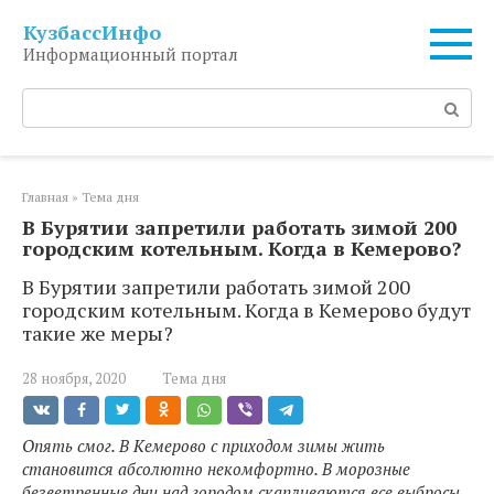
Перейти
КузбассИнфо
к
Информационный портал
контенту
Поиск:
Главная
»
Тема дня
В Бурятии запретили работать зимой 200
городским котельным. Когда в Кемерово?
В Бурятии запретили работать зимой 200
городским котельным. Когда в Кемерово будут
такие же меры?
28 ноября, 2020
Тема дня
Опять смог. В Кемерово с приходом зимы жить
становится абсолютно некомфортно. В морозные
безветренные дни над городом скапливаются все выбросы,