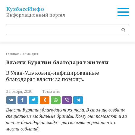
Перейти
КузбассИнфо
к
Информационный портал
контенту
Поиск:
Главная
»
Тема дня
Власти Бурятии благодарят жители
В Улан-Удэ ковид-инфицированные
благодарят власти за помощь.
2 ноября, 2020
Тема дня
Власти Бурятии благодарят жители. В столице созданы
специальные мобильные бригады. Кому они помогают и за
что их благодарят люди – рассказывает репортаж с
места событий.