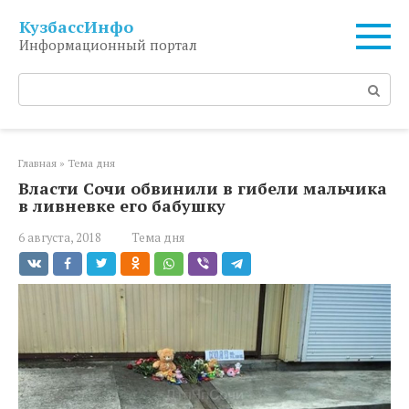
Перейти
КузбассИнфо
к
Информационный портал
контенту
Поиск:
Главная
»
Тема дня
Власти Сочи обвинили в гибели мальчика
в ливневке его бабушку
6 августа, 2018
Тема дня