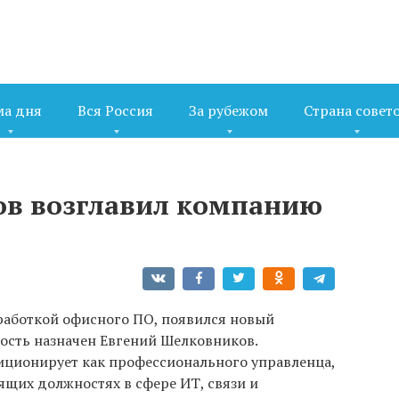
ма дня
Вся Россия
За рубежом
Страна совет
ов возглавил компанию
работкой офисного ПО, появился новый
ость назначен Евгений Шелковников.
иционирует как профессионального управленца,
ящих должностях в сфере ИТ, связи и