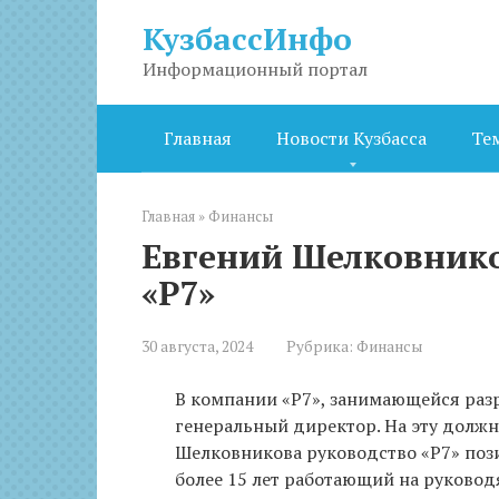
Перейти
КузбассИнфо
к
контенту
Информационный портал
Главная
Новости Кузбасса
Те
Главная
»
Финансы
Евгений Шелковник
«Р7»
30 августа, 2024
Рубрика:
Финансы
В компании «Р7», занимающейся раз
генеральный директор. На эту должн
Шелковникова руководство «Р7» поз
более 15 лет работающий на руковод