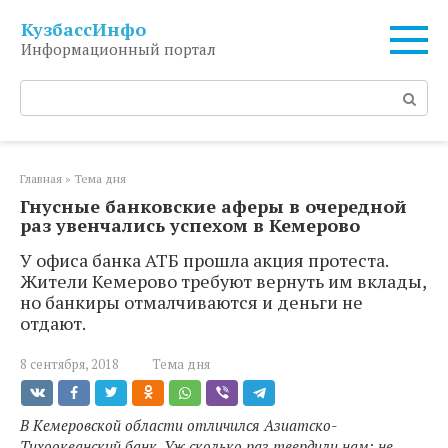
Перейти
КузбассИнфо
к
Информационный портал
контенту
Поиск:
Главная
»
Тема дня
Гнусные банковские аферы в очередной
раз увенчались успехом в Кемерово
У офиса банка АТБ прошла акция протеста.
Жители Кемерово требуют вернуть им вклады,
но банкиры отмалчиваются и деньги не
отдают.
8 сентября, 2018
Тема дня
В Кемеровской области отличился Азиатско-
Тихоокеанский банк. Уж сколько раз твердили нам: не