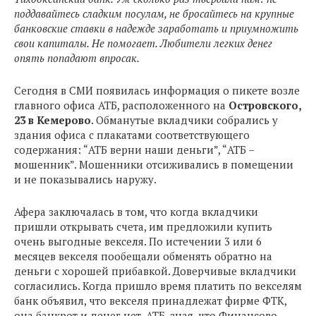
поддавайтесь сладким посулам, не бросайтесь на крупные
банковские ставки в надежде заработать и приумножить
свои капиталы. Не помогает. Любители легких денег
опять попадают впросак.
Сегодня в СМИ появилась информация о пикете возле
главного офиса АТБ, расположенного на
Островского,
23 в Кемерово
. Обманутые вкладчики собрались у
здания офиса с плакатами соответствующего
содержания: “АТБ верни наши деньги”, “АТБ –
мошенник”. Мошенники отсиживались в помещении
и не показывались наружу.
Афера заключалась в том, что когда вкладчики
пришли открывать счета, им предложили купить
очень выгодные векселя. По истечении 3 или 6
месяцев векселя пообещали обменять обратно на
деньги с хорошей прибавкой. Доверчивые вкладчики
согласились. Когда пришло время платить по векселям
банк объявил, что векселя принадлежат фирме ФТК,
она банкрот и денег нет. АТБ, зная, что Финансово-