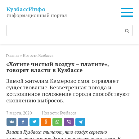
Перейти
КузбассИнфо
к
Информационный портал
контенту
Поиск:
Главная
»
Новости Кузбасса
«Хотите чистый воздух – платите»,
говорят власти в Кузбассе
Зимой жителям Кемерово смог отравляет
существование. Безветренная погода и
котловинное положение города способствуют
скоплению выбросов.
7 марта, 2020
Новости Кузбасса
Власти Кузбасса считают, что воздух серьезно
загрязняют частные дома, отапливающиеся углем. В