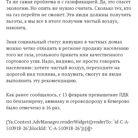
Та же самая проблема и с газификацией. Да, это спасет
экологию. Но опять же нужно считать. Сколько тех, кто
на газ перейти не сможет. Эти люди должны получить
льготы, а мы все в итоге получим чистый воздух,
наконец.
Зная социальный статус живущих в частных домах
можно четко отладить в регионе продажу населению
того же газа, угольного брикета или качественного
сортового угля. Надо, видимо, не просто говорить
населению: хотите чистый воздух, переходите на
дорогой вид топлива, а подумать, смогут ли люди
выполнить эту рекомендацию.
Как ранее сообщалось, с 13 февраля превышение ПДК
по бензапирену, аммиаку и сероводороду в Кемерово
было отмечено в 16 раз.
{Ya.Context.AdvManager.renderWidget({renderTo: ‘id-C-A-
510918-26’,blockId: ‘C-A-510918-26’})})]]>