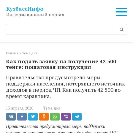
Перейти
КузбассИнфо
к
Информационный портал
контенту
Поиск:
Главная
»
Тема дня
Как подать заявку на получение 42 500
тенге: пошаговая инструкция
Правительство предусмотрело меры
поддержки населения, потерявшего источник
доходов в период ЧП. Как получить 42 500 во
время карантина.
13 апреля, 2020
Тема дня
Правительство предусмотрело меры поддержки
населения, потерявшего источник доходов в период ЧП.