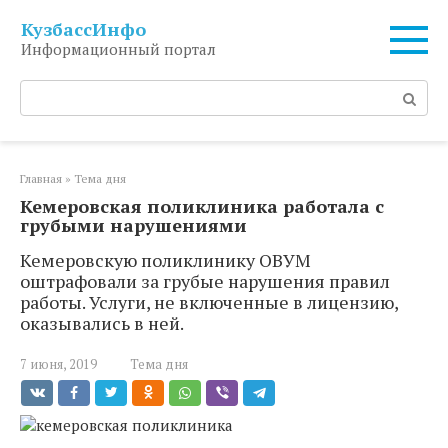
Перейти
КузбассИнфо
к
Информационный портал
контенту
Поиск:
Главная
»
Тема дня
Кемеровская поликлиника работала с
грубыми нарушениями
Кемеровскую поликлинику ОВУМ
оштрафовали за грубые нарушения правил
работы. Услуги, не включенные в лицензию,
оказывались в ней.
7 июня, 2019
Тема дня