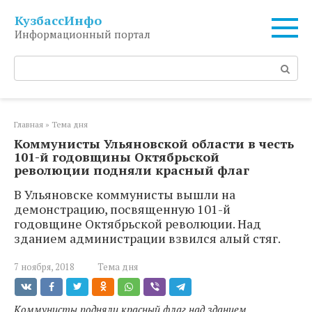
Перейти
КузбассИнфо
к
Информационный портал
контенту
Поиск:
Главная
»
Тема дня
Коммунисты Ульяновской области в честь
101-й годовщины Октябрьской
революции подняли красный флаг
В Ульяновске коммунисты вышли на
демонстрацию, посвященную 101-й
годовщине Октябрьской революции. Над
зданием администрации взвился алый стяг.
7 ноября, 2018
Тема дня
Коммунисты подняли красный флаг над зданием