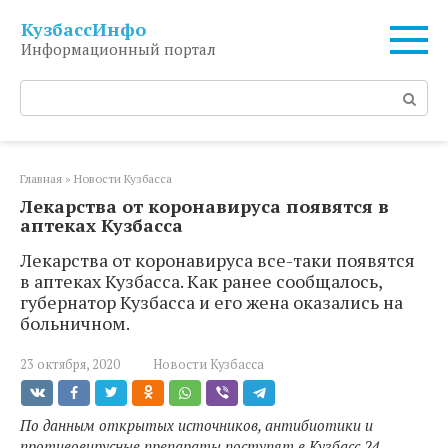
Перейти
КузбассИнфо
к
Информационный портал
контенту
Поиск:
Главная
»
Новости Кузбасса
Лекарства от коронавируса появятся в
аптеках Кузбасса
Лекарства от коронавируса все-таки появятся
в аптеках Кузбасса. Как ранее сообщалось,
губернатор Кузбасса и его жена оказались на
больничном.
23 октября, 2020
Новости Кузбасса
По данным открытых источников, антибиотики и
противовирусные препараты поступят в Кузбасс 24