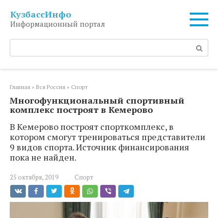
Перейти
КузбассИнфо
к
Информационный портал
контенту
Поиск:
Главная
»
Вся Россия
»
Спорт
Многофункциональный спортивный
комплекс построят в Кемерово
В Кемерово построят спорткомплекс, в
котором смогут тренироваться представители
9 видов спорта. Источник финансирования
пока не найден.
25 октября, 2019
Спорт