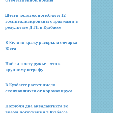
Отечественной войны
Шесть человек погибли и 12
госпитализированы с травмами в
результате ДТП в Кузбассе
В Белово кражу раскрыла овчарка
Юста
Найти в лесу ружье – это к
крупному штрафу
В Кузбассе растет число
скончавшихся от коронавируса
Погибли два аквалангиста во
время погружения в Кузбассе