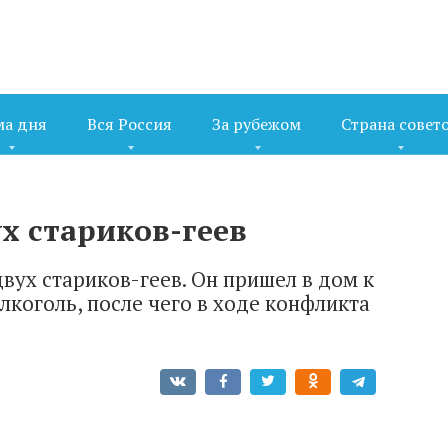
ма дня
Вся Россия
За рубежом
Страна совет
х стариков-геев
вух стариков-геев. Он пришел в дом к
лкоголь, после чего в ходе конфликта