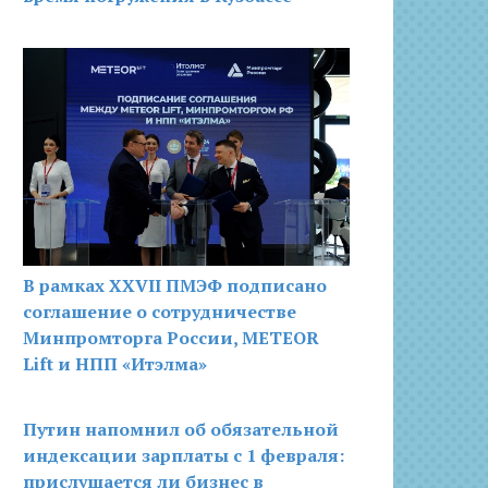
В рамках XXVII ПМЭФ подписано
соглашение о сотрудничестве
Минпромторга России, METEOR
Lift и НПП «Итэлма»
Путин напомнил об обязательной
индексации зарплаты с 1 февраля:
прислушается ли бизнес в