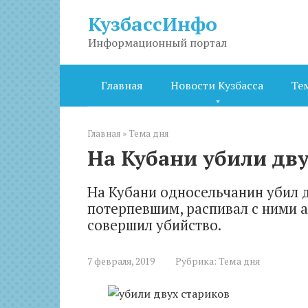
Перейти
КузбассИнфо
к
контенту
Информационный портал
Главная
Новости Кузбасса
Те
Главная
»
Тема дня
На Кубани убили дву
На Кубани односельчанин убил д
потерпевшим, распивал с ними а
совершил убийство.
7 февраля, 2019
Рубрика:
Тема дня