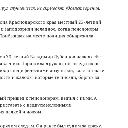
уя случившееся, не скрывают удовлетворения.
йона Краснодарского края местный 23-летний
ди заподозрили неладное, когда пенсионеры
. Прибывшая на место полиция обнаружила
ома 70-летний Владимир Дубенцов нашел себе
явлению. Пара жила дружно, но соседи их не
абор специфическими лозунгами, власти также
ость и жалобы, которые те писали, борясь за
ый пришел к пенсионерам, выпил с ними. А
и приставать с недвусмысленными
их палкой и ножом.
орячим следам. Он ранее был судим за кражу.