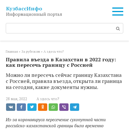
Перейти
КузбассИнфо
к
Информационный портал
контенту
Поиск:
Главная
»
За рубежом
»
А здесь что?
Правила въезда в Казахстан в 2022 году:
как пересечь границу с Россией
Можно ли пересечь сейчас границу Казахстана
с Россией, правила въезда, открыта ли граница
на сегодня, какие документы нужны.
28 мая, 2022
А здесь что?
Из-за коронавируса пересечение сухопутной части
российско-казахстанской границы было временно