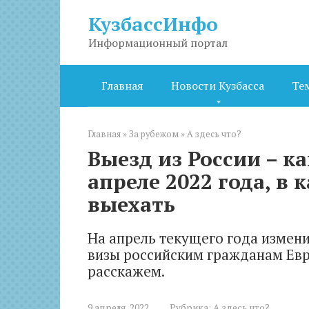
Перейти
КузбассИнфо
к
контенту
Информационный портал
Главная
Новости Кузбасса
Те
Главная
»
За рубежом
»
А здесь что?
Выезд из России – ка
апреле 2022 года, в
выехать
На апрель текущего года измени
визы российским гражданам Евр
расскажем.
9 апреля, 2022
Рубрика:
А здесь что?