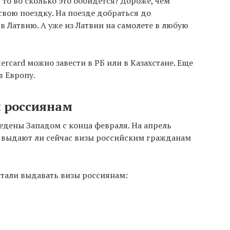
 то во сколько это обойдется? Дороже, чем
свою поездку. На поезде добраться до
 в Латвию. А уже из Латвии на самолете в любую
rcard можно завести в РБ или в Казахстане. Еще
в Европу.
ы россиянам
едены Западом с конца февраля. На апрель
, выдают ли сейчас визы российским гражданам
стали выдавать визы россиянам: