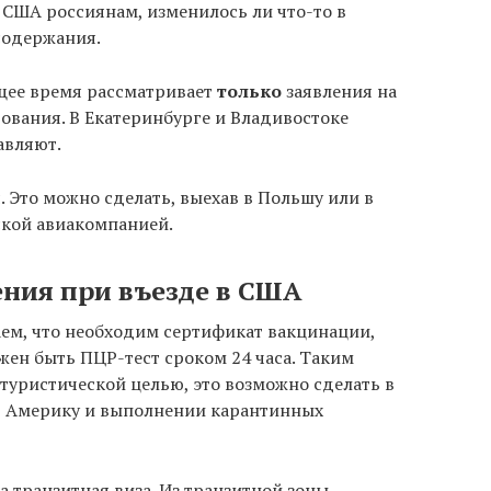
в США россиянам, изменилось ли что-то в
содержания.
щее время рассматривает
только
заявления на
седования. В Екатеринбурге и Владивостоке
авляют.
. Это можно сделать, выехав в Польшу или в
йской авиакомпанией.
ния при въезде в США
ваем, что необходим сертификат вакцинации,
ен быть ПЦР-тест сроком 24 часа. Таким
 туристической целью, это возможно сделать в
 в Америку и выполнении карантинных
а транзитная виза. Из транзитной зоны