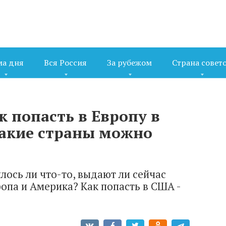
ма дня
Вся Россия
За рубежом
Страна совет
к попасть в Европу в
 какие страны можно
лось ли что-то, выдают ли сейчас
опа и Америка? Как попасть в США -