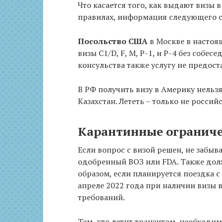
Что касается того, как выдают визы 
правилах, информация следующего 
Посольство США
в Москве в настоя
визы C1/D, F, M, P-1, и P-4 без собе
консульства также услугу не предост
В РФ получить визу в Америку нельзя
Казахстан. Лететь – только не росси
Карантинные ограниче
Если вопрос с визой решен, не забы
одобренный ВОЗ или FDA. Также долж
образом, если планируется поездка с
апреле 2022 года при наличии визы
требований.
Тем, кто летит транзитом, необходим