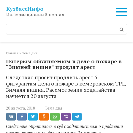
Перейти
КузбассИнфо
к
Информационный портал
контенту
Поиск:
Главная
»
Тема дня
Пятерым обвиняемым в деле о пожаре в
“Зимней вишне” продлят арест
Следствие просит продлить арест 5
фигурантам дела о пожаре в кемеровском ТРЦ
Зимняя вишня. Рассмотрение ходатайства
начнется 20 августа.
20 августа, 2018
Тема дня
Следствие обратилось в суд с ходатайством о продлении
ареста пятерым по делу о пожаре 25 марта в