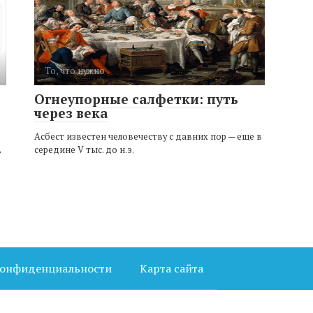
То, что нужно
Огнеупорные салфетки: путь
через века
Асбест известен человечеству с давних пор — еще в
середине V тыс. до н.э.
в
конфиденциальности
Карта сайта