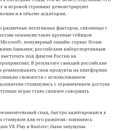
нг и игровой стриминг демонстрируют
жении и в объеме аудитории.
 различных негативных факторов, связанных с
оссию покинули такие крупные геймдев
t, Microsoft; популярный онлайн-сервис Steam
скими банками; российским киберспортивным
выступать под флагом России на
оприятиях. В результате санкций российские
 реализовывать свои продукты на платформах
х возникли сложности с использованием
ользователи столкнулись с ограничением доступа
ступных играх стало сложнее совершать
незначительный спад, быстро адаптировался к
и стимулом для его развития: появились
ии VK Play и Rustore; были запущены