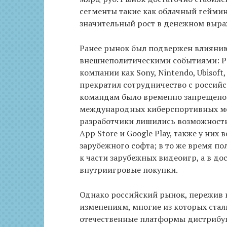
сегменты такие как облачный гейми
значительный рост в денежном выра
Ранее рынок был подвержен влиянию
внешнеполитическими событиями: Р
компании как Sony, Nintendo, Ubisof
прекратил сотрудничество с россий
командам было временно запрещено 
международных киберспортивных мер
разработчики лишились возможности
App Store и Google Play, также у ни
зарубежного софта; в то же время п
к части зарубежных видеоигр, а в до
внутриигровые покупки.
Однако российский рынок, пережив 
изменениям, многие из которых стал
отечественные платформы дистрибуц