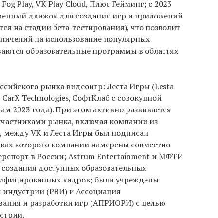
g Play, VK Play Cloud, Плюс Гейминг; с 2023
твенный движок для создания игр и приложений
тся на стадии бета-тестирования), что позволит
аничений на использование популярных
ваются образовательные программы в областях
сийского рынка видеоигр: Леста Игры (Lesta
, CarX Technologies, СофтКлаб с совокупной
гам 2023 года). При этом активно развивается
частниками рынка, включая компании из
к, между VK и Леста Игры был подписан
мках которого компании намерены совместно
рспорт в России; Astrum Entertainment и МФТИ
ю создания доступных образовательных
лифицированных кадров; были учреждены
 индустрии (РВИ) и Ассоциация
ания и разработки игр (АПРИОРИ) с целью
стрии.