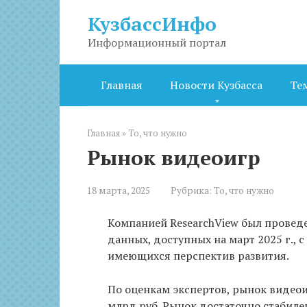
Перейти
КузбассИнфо
к
контенту
Информационный портал
Главная
Новости Кузбасса
Те
Главная
»
То, что нужно
Рынок видеоигр
18 марта, 2025
Рубрика:
То, что нужно
Компанией ResearchView был провед
данных, доступных на март 2025 г., 
имеющихся перспектив развития.
По оценкам экспертов, рынок видеои
млрд руб. Рынок достаточно стабилен