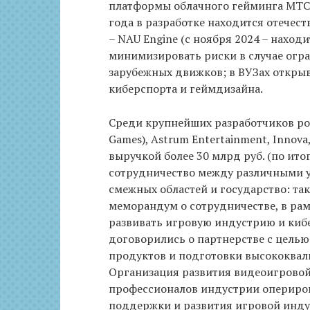
платформы облачного гейминга МТС Fo
года в разработке находится отечес
– NAU Engine (с ноября 2024 – находи
минимизировать риски в случае огр
зарубежных движков; в ВУЗах откры
киберспорта и геймдизайна.
Среди крупнейших разработчиков рос
Games), Astrum Entertainment, Innova
выручкой более 30 млрд руб. (по ито
сотрудничество между различными у
смежных областей и государство: та
меморандум о сотрудничестве, в ра
развивать игровую индустрию и кибе
договорились о партнерстве с цель
продуктов и подготовки высококва
Организация развития видеоигровой
профессионалов индустрии опериров
поддержки и развития игровой инду