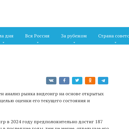
ма дня
Вся Россия
За рубежом
Страна совет
ен анализ рынка видеоигр на основе открытых
с целью оценки его текущего состояния и
гр в 2024 году предположительно достиг 187
 в последние годы, тем не менее, отдельные его