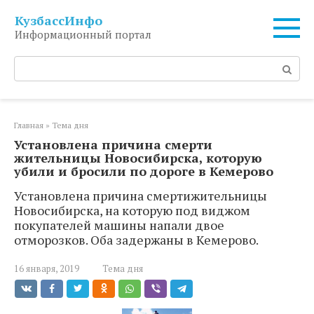
Перейти
КузбассИнфо
к
Информационный портал
контенту
Поиск:
Главная
»
Тема дня
Установлена причина смерти
жительницы Новосибирска, которую
убили и бросили по дороге в Кемерово
Установлена причина смертижительницы
Новосибирска, на которую под виджом
покупателей машины напали двое
отморозков. Оба задержаны в Кемерово.
16 января, 2019
Тема дня