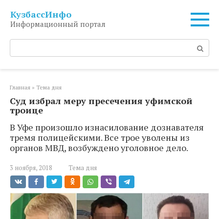
Перейти
КузбассИнфо
к
Информационный портал
контенту
Поиск:
Главная
»
Тема дня
Суд избрал меру пресечения уфимской
троице
В Уфе произошло изнасилование дознавателя
тремя полицейскими. Все трое уволены из
органов МВД, возбуждено уголовное дело.
3 ноября, 2018
Тема дня