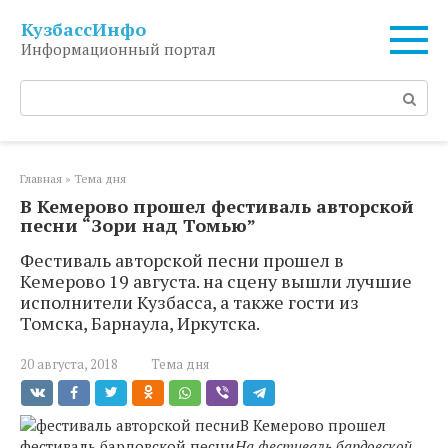
Перейти
КузбассИнфо
к
Информационный портал
контенту
Поиск:
Главная
»
Тема дня
В Кемерово прошел фестиваль авторской
песни “Зори над Томью”
Фестиваль авторской песни прошел в
Кемерово 19 августа. на сцену вышли лучшие
исполнители Кузбасса, а также гости из
Томска, Барнаула, Иркутска.
20 августа, 2018
Тема дня
В Кемерово прошел
фестиваль бардовской песни
На фестиваль бардовской