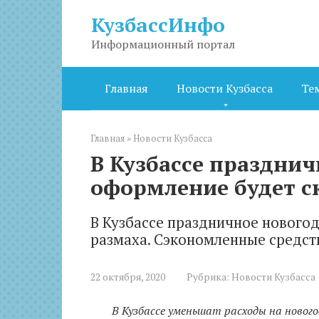
Перейти
КузбассИнфо
к
контенту
Информационный портал
Главная
Новости Кузбасса
Те
Главная
»
Новости Кузбасса
В Кузбассе празднич
оформление будет 
В Кузбассе праздничное нового
размаха. Сэкономленные средст
22 октября, 2020
Рубрика:
Новости Кузбасса
В Кузбассе уменьшат расходы на нового