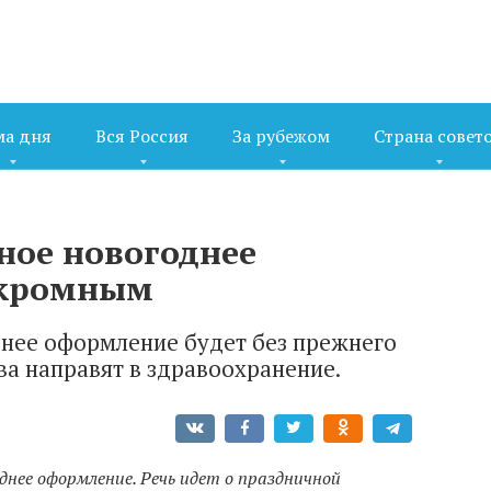
ма дня
Вся Россия
За рубежом
Страна совет
ное новогоднее
скромным
днее оформление будет без прежнего
ва направят в здравоохранение.
днее оформление. Речь идет о праздничной