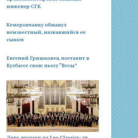
инженер СГК
Кемеровчанку обманул
неизвестный, назвавшийся ее
сыном
Евгений Гришковец поставит в
Кузбассе свою пьесу “Весы”
День музыки на Leo Classics: от