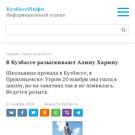
Перейти
КузбассИнфо
к
Информационный портал
контенту
Поиск:
Главная
»
Новости Кузбасса
В Кузбассе разыскивают Алину Харину
Школьница пропала в Кузбассе, в
Прокопьевске. Утром 20 ноября она ушла в
школу, но на занятиях так и не появилась.
Ведется розыск.
22 ноября, 2018
Новости Кузбасса