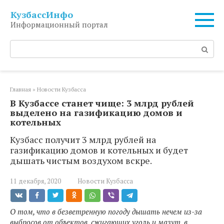
Перейти
КузбассИнфо
к
Информационный портал
контенту
Поиск:
Главная
»
Новости Кузбасса
В Кузбассе станет чище: 3 млрд рублей
выделено на газификацию домов и
котельных
Кузбасс получит 3 млрд рублей на
газификацию домов и котельных и будет
дышать чистым воздухом вскре.
11 декабря, 2020
Новости Кузбасса
О том, что в безветренную погоду дышать нечем из-за
выбросов от объектов, сжигающих уголь и мазут, в