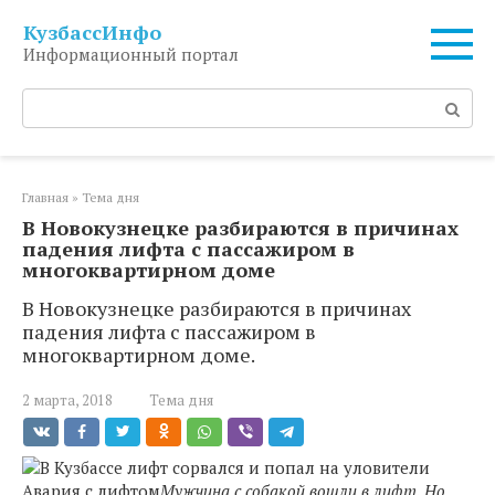
Перейти
КузбассИнфо
к
Информационный портал
контенту
Поиск:
Главная
»
Тема дня
В Новокузнецке разбираются в причинах
падения лифта с пассажиром в
многоквартирном доме
В Новокузнецке разбираются в причинах
падения лифта с пассажиром в
многоквартирном доме.
2 марта, 2018
Тема дня
Авария с лифтом
Мужчина с собакой вошли в лифт. Но