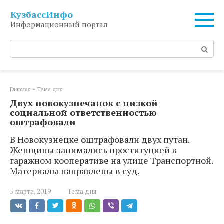
Перейти
КузбассИнфо
к
Информационный портал
контенту
Поиск:
Главная
»
Тема дня
Двух новокузнечанок с низкой
социальной ответственностью
оштрафовали
В Новокузнецке оштрафовали двух путан.
Женщины занимались проституцией в
гаражном кооперативе на улице Транспортной.
Материалы направлены в суд.
5 марта, 2019
Тема дня