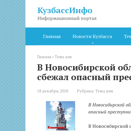
Перейти
КузбассИнфо
к
контенту
Информационный портал
Главная
Новости Кузбасса
Те
Главная
»
Тема дня
В Новосибирской об
сбежал опасный пре
18 декабря, 2018
Рубрика:
Тема дня
В Новосибирской о
опасный преступни
В Новосибирской о