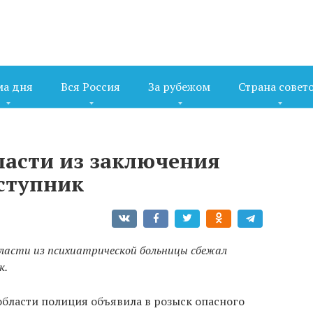
ма дня
Вся Россия
За рубежом
Страна совет
ласти из заключения
ступник
бласти из психиатрической больницы сбежал
к.
бласти полиция объявила в розыск опасного