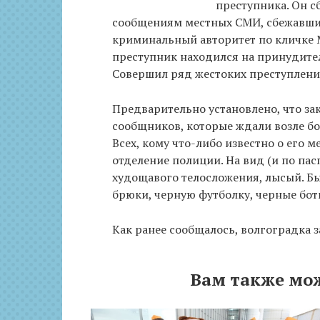
преступника. Он с
сообщениям местных СМИ, сбежавший
криминальный авторитет по кличке 
преступник находился на принудите
Совершил ряд жестоких преступлений
Предварительно установлено, что з
сообщников, которые ждали возле б
Всех, кому что-либо известно о его
отделение полиции. На вид (и по пасп
худощавого телосложения, лысый. Бы
брюки, черную футболку, черные бот
Как ранее сообщалось, волгоградка з
Вам также мо