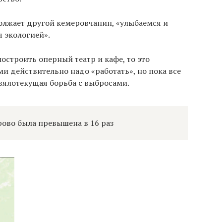
олжает другой кемеровчанин, «улыбаемся и
я экологией».
построить оперный театр и кафе, то это
и действительно надо «работать», но пока все
 вялотекущая борьба с выбросами.
рово была превышена в 16 раз