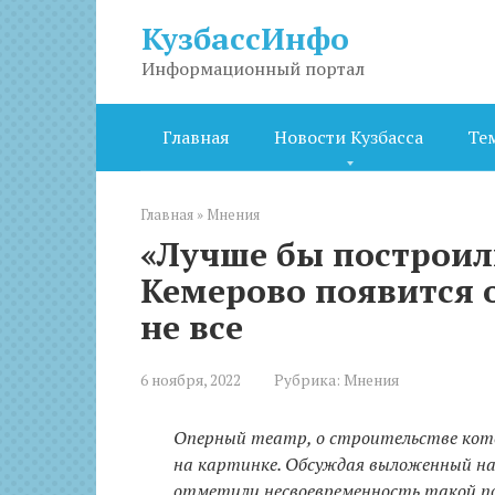
Перейти
КузбассИнфо
к
контенту
Информационный портал
Главная
Новости Кузбасса
Те
Главная
»
Мнения
«Лучше бы построил
Кемерово появится 
не все
6 ноября, 2022
Рубрика:
Мнения
Оперный театр, о строительстве кото
на картинке. Обсуждая выложенный на 
отметили несвоевременность такой п