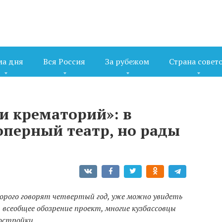
ма дня
Вся Россия
За рубежом
Страна совет
и крематорий»: в
оперный театр, но рады
рого говорят четвертый год, уже можно увидеть
всеобщее обозрение проект, многие кузбассовцы
остройки.