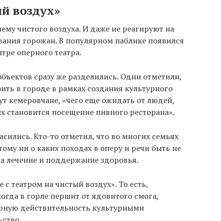
й воздух»
ему чистого воздуха. И даже не реагируют на
вания горожан. В популярном паблике появился
нтре оперного театра.
ъектов сразу же разделились. Одни отметили,
оить в городе в рамках создания культурного
ут кемеровчане, «чего еще ожидать от людей,
х становится посещение пивного ресторана».
асились. Кто-то отметил, что во многих семьях
тому ни о каких походах в оперу и речи быть не
на лечение и поддержание здоровья.
с театром на чистый воздух». То есть,
когда в горле першит от ядовитого смога,
орную действительность культурными
ьство.