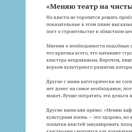
«Меняю театр на чисты
Но власти не торопятся решать пробл
показательные в этом плане высказы
пост о строительстве в областном це
Мнения о необходимости подобных об
что критика всего, что начинают стр
кластера неправильна. Впрочем, пиш
верхом культурного развития которы
Другие с ними категорически не согл
нет денег на самое необходимое, поэ
может. Лучше потратить эти деньги 
Другие написали прямо: «Меняю кафе 
культурная жизнь — это здорово, но 
попытки властей завуалировать поз
кластерами смотрятся как издевател