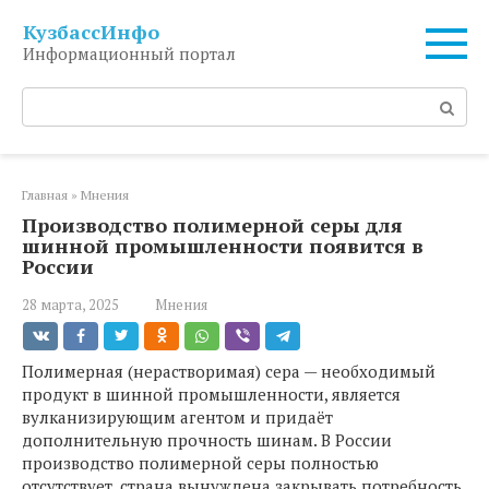
Перейти
КузбассИнфо
к
Информационный портал
контенту
Поиск:
Главная
»
Мнения
Производство полимерной серы для
шинной промышленности появится в
России
28 марта, 2025
Мнения
Полимерная (нерастворимая) сера — необходимый
продукт в шинной промышленности, является
вулканизирующим агентом и придаёт
дополнительную прочность шинам. В России
производство полимерной серы полностью
отсутствует, страна вынуждена закрывать потребность