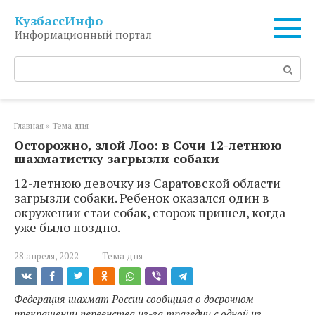
Перейти
КузбассИнфо
к
Информационный портал
контенту
Поиск:
Главная
»
Тема дня
Осторожно, злой Лоо: в Сочи 12-летнюю
шахматистку загрызли собаки
12-летнюю девочку из Саратовской области
загрызли собаки. Ребенок оказался один в
окружении стаи собак, сторож пришел, когда
уже было поздно.
28 апреля, 2022
Тема дня
Федерация шахмат России сообщила о досрочном
прекращении первенства из-за трагедии с одной из