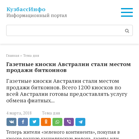
Перейти
КузбассИнфо
к
Информационный портал
контенту
Поиск:
Главная
»
Тема дня
Газетные киоски Австралии стали местом
продажи биткоинов
Газетные киоски Австралии стали местом
продажи биткоинов. Всего 1200 киосков по
всей Австралии готовы предоставлять услугу
обмена фиатных...
4 марта, 2018
Тема дня
Теперь жители «зеленого континента», покупая в
киоске разную канцелярскую мелочь, газеты или