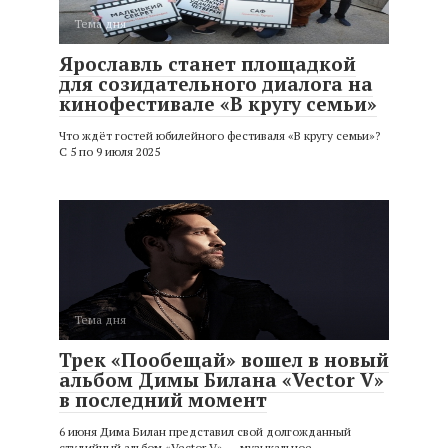
Тема дня
Ярославль станет площадкой
для созидательного диалога на
кинофестивале «В кругу семьи»
Что ждёт гостей юбилейного фестиваля «В кругу семьи»?
С 5 по 9 июля 2025
Тема дня
Трек «Пообещай» вошел в новый
альбом Димы Билана «Vector V»
в последний момент
6 июня Дима Билан представил свой долгожданный
студийный альбом «Vector V» — музыкальное