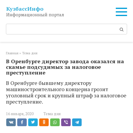
Перейти
КузбассИнфо
к
Информационный портал
контенту
Поиск:
Главная
»
Тема дня
В Оренбурге директор завода оказался на
скамье подсудимых за налоговое
преступление
В Оренбурге бывшему директору
машиностроительного концерна грозит
уголовный срок и крупный штраф за налоговое
преступление.
16 января, 2020
Тема дня