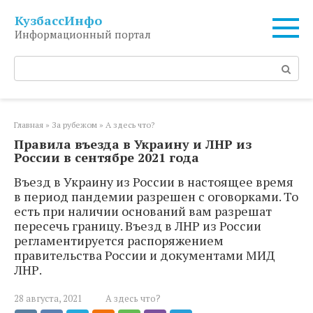
Перейти
КузбассИнфо
к
Информационный портал
контенту
Поиск:
Главная
»
За рубежом
»
А здесь что?
Правила въезда в Украину и ЛНР из
России в сентябре 2021 года
Въезд в Украину из России в настоящее время
в период пандемии разрешен с оговорками. То
есть при наличии оснований вам разрешат
пересечь границу. Въезд в ЛНР из России
регламентируется распоряжением
правительства России и документами МИД
ЛНР.
28 августа, 2021
А здесь что?