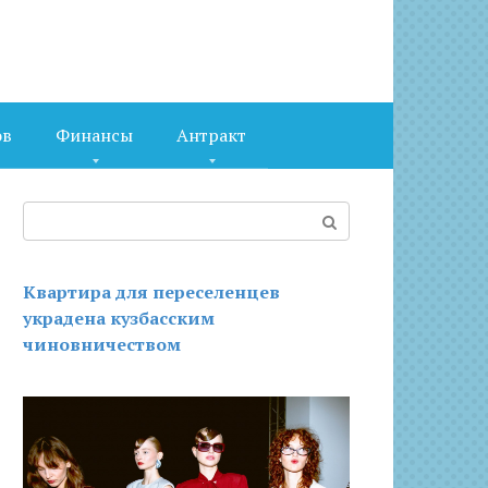
ов
Финансы
Антракт
Поиск:
Квартира для переселенцев
украдена кузбасским
чиновничеством