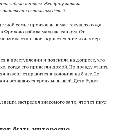
мать забила тапком. Женщину лишили
 в отношении остальных детей.
етной семье произошла в мае текущего года.
а Фролово избила малыша тапком. От
мальчика открылось кровотечение и он умер
ся в преступлении и пояснила на допросе, что
охо, когда его привезли домой. Но правду утаить
яя изверг отправится в колонию на 8 лет. Ее
нии оставшихся троих малышей. Дети будут
знецка застрелил знакомого за то, что тот пнул
жет быть интересно