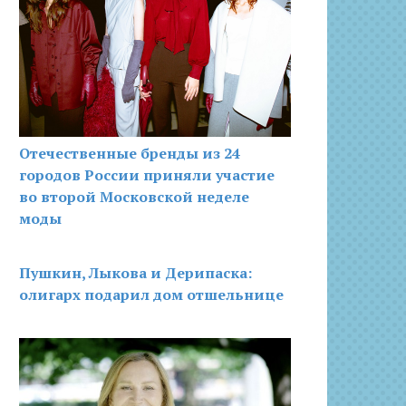
Отечественные бренды из 24
городов России приняли участие
во второй Московской неделе
моды
Пушкин, Лыкова и Дерипаска:
олигарх подарил дом отшельнице