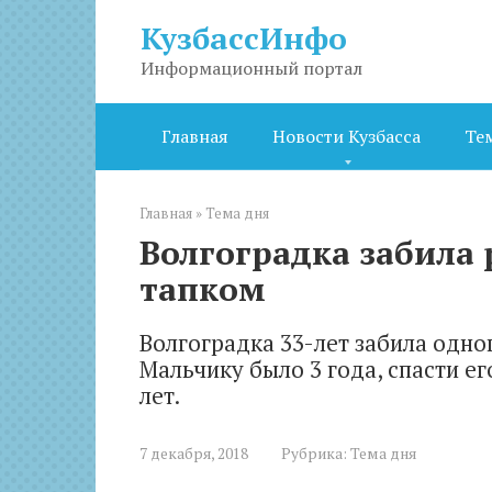
Перейти
КузбассИнфо
к
контенту
Информационный портал
Главная
Новости Кузбасса
Те
Главная
»
Тема дня
Волгоградка забила 
тапком
Волгоградка 33-лет забила одно
Мальчику было 3 года, спасти е
лет.
7 декабря, 2018
Рубрика:
Тема дня