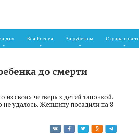
ма дня
Вся Россия
За рубежом
Страна совет
ребенка до смерти
го из своих четверых детей тапочкой.
го не удалось. Женщину посадили на 8