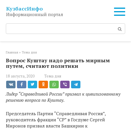
Перейти
КузбассИнфо
к
Информационный портал
контенту
Поиск:
Главная
»
Тема дня
Вопрос Куштау надо решать мирным
путем, считают политики
18 августа, 2020
Тема дня
Лидер “Справедливой России” призвал к цивилизованному
решению вопроса по Куштау.
Председатель Партии “Справедливая Россия”,
руководитель фракции “СР” в Госдуме Сергей
Миронов призвал власти Башкирии к