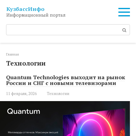
Перейти
КузбассИнфо
к
Информационный портал
контенту
Поиск:
Главная
Технологии
Quantum Technologies выходит на рынок
России и СНГ с новыми телевизорами
11 февраля, 2026
Технологии