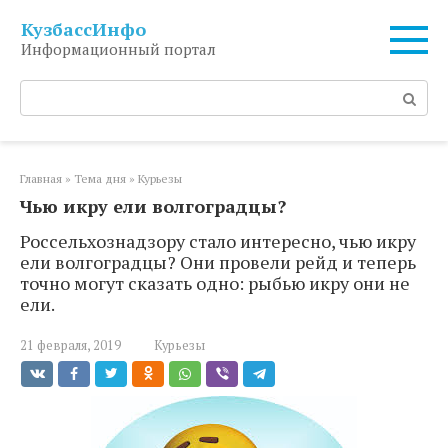
Перейти
КузбассИнфо
к
Информационный портал
контенту
Поиск:
Главная
»
Тема дня
»
Курьезы
Чью икру ели волгоградцы?
Россельхознадзору стало интересно, чью икру
ели волгоградцы? Они провели рейд и теперь
точно могут сказать одно: рыбью икру они не
ели.
21 февраля, 2019
Курьезы