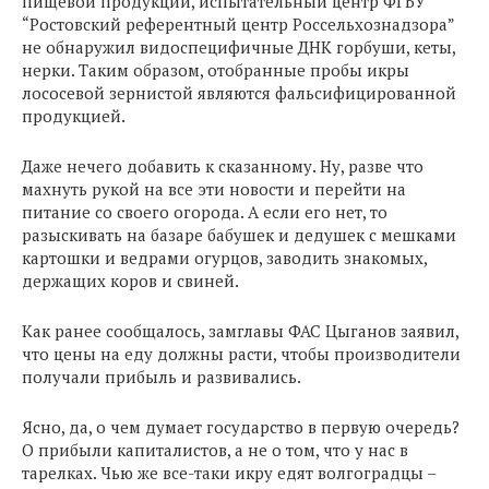
пищевой продукции, испытательный центр ФГБУ
“Ростовский референтный центр Россельхознадзора”
не обнаружил видоспецифичные ДНК горбуши, кеты,
нерки. Таким образом, отобранные пробы икры
лососевой зернистой являются фальсифицированной
продукцией.
Даже нечего добавить к сказанному. Ну, разве что
махнуть рукой на все эти новости и перейти на
питание со своего огорода. А если его нет, то
разыскивать на базаре бабушек и дедушек с мешками
картошки и ведрами огурцов, заводить знакомых,
держащих коров и свиней.
Как ранее сообщалось, замглавы ФАС Цыганов заявил,
что цены на еду должны расти, чтобы производители
получали прибыль и развивались.
Ясно, да, о чем думает государство в первую очередь?
О прибыли капиталистов, а не о том, что у нас в
тарелках. Чью же все-таки икру едят волгоградцы –