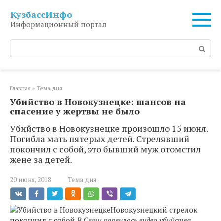
Перейти
КузбассИнфо
к
Информационный портал
контенту
Поиск:
Главная
»
Тема дня
Убийство в Новокузнецке: шансов на
спасение у жертвы не было
Убийство в Новокузнецке произошло 15 июня.
Погибла мать пятерых детей. Стрелявший
покончил с собой, это бывший муж отомстил
жене за детей.
20 июня, 2018
Тема дня
Новокузнецкий стрелок
покончил с собой
В Сети появилось видео убийства,