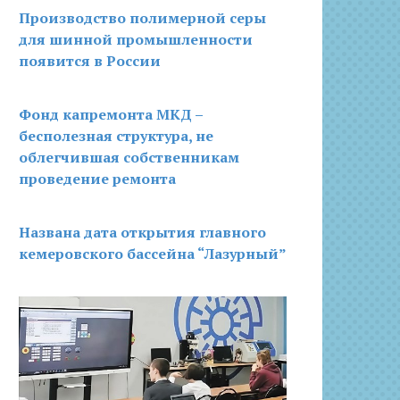
Производство полимерной серы
для шинной промышленности
появится в России
Фонд капремонта МКД –
бесполезная структура, не
облегчившая собственникам
проведение ремонта
Названа дата открытия главного
кемеровского бассейна “Лазурный”