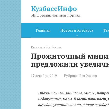
Перейти
КузбассИнфо
к
контенту
Информационный портал
Главная
Новости Кузбасса
Те
Главная
»
Вся Россия
Прожиточный мини
предложили увеличи
17 декабря, 2019
Рубрика:
Вся Россия
Прожиточный минимум, МРОТ, потреби
недопустимо малы. Власть понимает, 
выгодно устанавливать такие доходы д